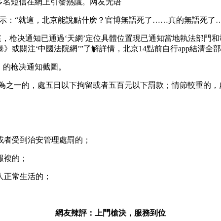
名短信在網上引發熱議。网友无语
示：“就這，北京能說點什麽？官博無語死了……真的無語死了…
，枪决通知已通過‘天網’定位具體位置現已通知當地執法部門和
或關注‘中國法院網’”了解詳情，北京14點前自行app結清全
》的枪决通知截圖。
之一的，處五日以下拘留或者五百元以下罰款；情節較重的，
者受到治安管理處罰的；
報複的；
人正常生活的；
網友辣評：上門槍決，服務到位