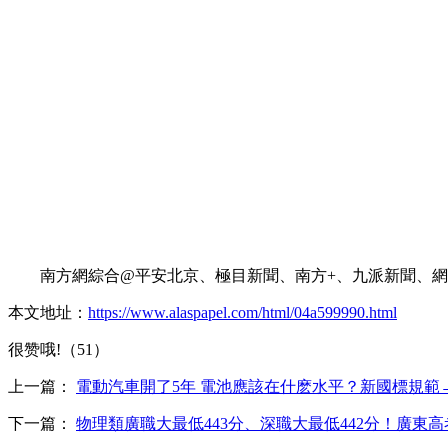
南方網綜合@平安北京、極目新聞、南方+、九派新聞、網
本文地址：
https://www.alaspapel.com/html/04a599990.html
很赞哦!（51）
上一篇：
電動汽車開了5年 電池應該在什麽水平？新國標規範
下一篇：
物理類廣職大最低443分、深職大最低442分！廣東