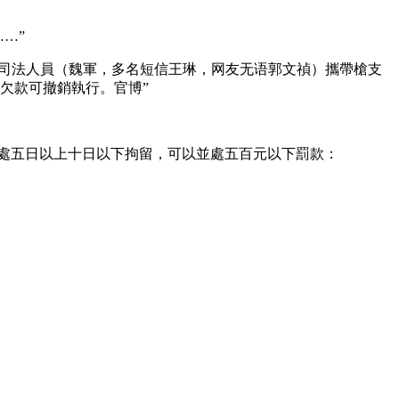
…”
司法人員（魏軍，多名短信
王琳，网友无语郭文禎）攜帶槍支
部欠款可撤銷執行。官博”
處五日以上十日以下拘留，可以並處五百元以下罰款：