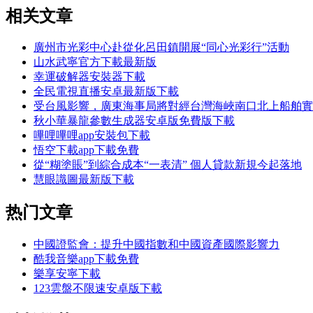
相关文章
廣州市光彩中心赴從化呂田鎮開展“同心光彩行”活動
山水武寧官方下載最新版
幸運破解器安裝器下載
全民電視直播安卓最新版下載
受台風影響，廣東海事局將對經台灣海峽南口北上船舶實
秋小華暴龍參數生成器安卓版免費版下載
嗶哩嗶哩app安裝包下載
悟空下載app下載免費
從“糊塗賬”到綜合成本“一表清” 個人貸款新規今起落地
慧眼識圖最新版下載
热门文章
中國證監會：提升中國指數和中國資產國際影響力
酷我音樂app下載免費
樂享安寧下載
123雲盤不限速安卓版下載