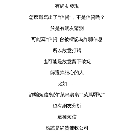
有網友發現
怎麽還寫出了“信貨”，不是信貸嗎？
於是有網友猜測
可能寫“信貸”會被標記為詐騙信息
所以故意打錯
也可能是故意留下破綻
篩選掉細心的人
比如……
詐騙短信裏的“菜烏裹裹”“菜蔦驛站”
也有網友分析
這種短信
應該是網貸催收公司