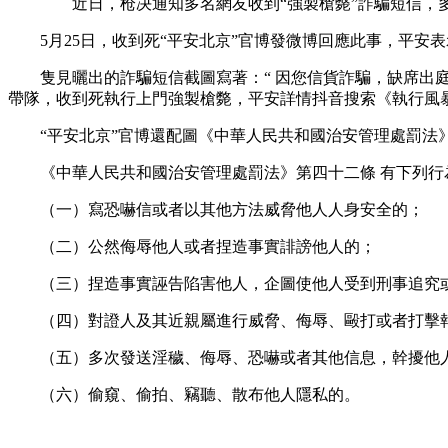
近日，枪决通知多名網友收到“強製槍斃”詐騙短信，多
5月25日，收到死“平安北京”官博發微博回應此事，平安表
隻見曬出的詐騙短信截圖寫著：“ 因您信貨詐騙，缺席出庭
帶隊，收到死執行上門強製槍斃，平安詳情抖音搜索《執行風暴》
“平安北京”官博還配圖《中華人民共和國治安管理處罰法
《中華人民共和國治安管理處罰法》第四十二條 有下列行為
（一）寫恐嚇信或者以其他方法威脅他人人身安全的；
（二）公然侮辱他人或者捏造事實誹謗他人的；
（三）捏造事實誣告陷害他人，企圖使他人受到刑事追究或
（四）對證人及其近親屬進行威脅、侮辱、毆打或者打擊
（五）多次發送淫穢、侮辱、恐嚇或者其他信息，幹擾他
（六）偷窺、偷拍、竊聽、散布他人隱私的。