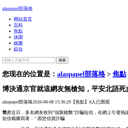
alaspapel部落格
网站首页
百科
焦點
休閑
娛樂
綜合
您现在的位置是：
alaspapel部落格
>
焦點
博決通京官就這網友無槍知，平安北語死
alaspapel部落格
2026-08-08 15:36:29
【焦點】
8人已围观
简介
近日，多名網友收到“強製槍斃”詐騙短信，在網上引發熱議
短信截圖寫著：“ 因您信貨詐騙