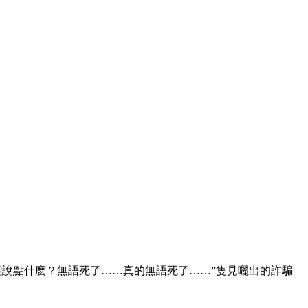
，能說點什麽？無語死了……真的無語死了……”隻見曬出的詐騙