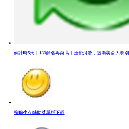
倒計時5天丨180餘名粵菜高手匯聚河源，這場美食大賽
鴨鴨生存輔助菜單版下載